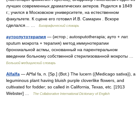
лучших современных драматических актеров. Родился в 1849
г.; учился в Московском университете, на естественном
факультете. К сцене его готовил И.В. Самарин . Вскоре
сделался… …
Биографический словарь
аутоспутотерапия
— (истор.; autosputotherapia; ауто + лат.
sputum мокрота + терапия) метод иммунотерапии
бронхиальной астмы, основанный на парентеральном
введении больному собственной стерилизованной мокроты …
Большой медицинский словарь
Alfalfa
— Al*fal fa, n. [Sp.] (Bot.) The lucern ({Medicago sativa}), a
leguminous plant having bluish purple cloverlike flowers, and
cultivated for fodder; so called in California, Texas, etc. [1913
Webster] …
The Collaborative International Dictionary of English