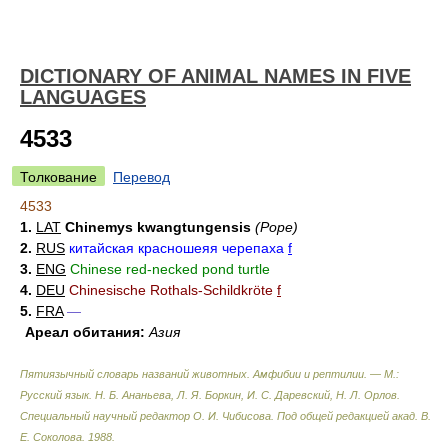
DICTIONARY OF ANIMAL NAMES IN FIVE
LANGUAGES
4533
Толкование
Перевод
4533
1.
LAT
Chinemys kwangtungensis
(Pope)
2.
RUS
китайская красношеяя черепаха
f
3.
ENG
Chinese red-necked pond turtle
4.
DEU
Chinesische Rothals-Schildkröte
f
5.
FRA
—
Ареал обитания:
Азия
Пятиязычный словарь названий животных. Амфибии и рептилии. — М.:
Русский язык
.
Н. Б. Ананьева, Л. Я. Боркин, И. С. Даревский, Н. Л. Орлов.
Специальный научный редактор О. И. Чибисова. Под общей редакцией акад. В.
Е. Соколова
.
1988
.