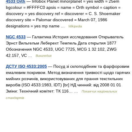
4533 Orth
— Infobox Planet minorplanet = yes width = 25em
bgcolour = #FFFFC0 apsis = name = Orth symbol = caption =
discovery = yes discovery ref = discoverer = C. S. Shoemaker
discovery site = Palomar discovered = March 07, 1986
designations = yes mp name …
Wikipedia
NGC 4533
— Галактика История исследования Открыватель
Эрнст Вильгельм Леберехт Темпель Дата открытия 1877
Обозначения NGC 4533, UGC 7725, MCG 1 32 102, ZWG
42.157, VC …
Википедия
ДСТУ ISO 4533:2005
— Посуд зі склоподібним та фарфоровим
емалевим покривом. Метод визначення тривкості щодо гарячих
мийних розчинів, використовуваних для прання текстильних
виробів (ISO 4533:1983, IDT) [br] НД чинний: від 2008 01 01
Зміни: Технічний комітет: ТК 116… …
Покажчик національних
стандартів